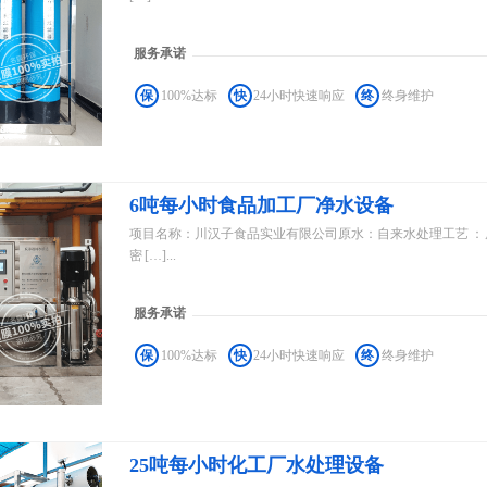
服务承诺
保
100%达标
快
24小时快速响应
终
终身维护
6吨每小时食品加工厂净水设备
项目名称：川汉子食品实业有限公司原水：自来水处理工艺 ：
密 […]...
服务承诺
保
100%达标
快
24小时快速响应
终
终身维护
25吨每小时化工厂水处理设备