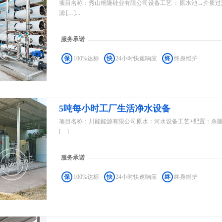
项目名称：秀山维隆硅业有限公司设备工艺 ： 原水池→介质
滤 […]...
服务承诺
保
100%达标
快
24小时快速响应
终
终身维护
5吨每小时工厂生活净水设备
项目名称：川能能源有限公司原水：河水设备工艺+配置：杀菌剂
[…]...
服务承诺
保
100%达标
快
24小时快速响应
终
终身维护