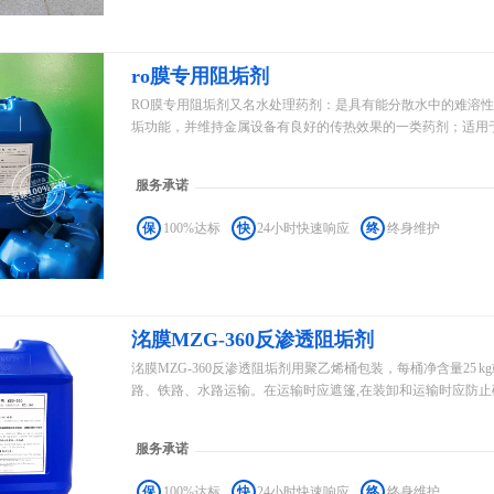
ro膜专用阻垢剂
RO膜专用阻垢剂又名水处理药剂：是具有能分散水中的难溶
垢功能，并维持金属设备有良好的传热效果的一类药剂；适用于非
服务承诺
保
100%达标
快
24小时快速响应
终
终身维护
洺膜MZG-360反渗透阻垢剂
洺膜MZG-360反渗透阻垢剂用聚乙烯桶包装，每桶净含量25 k
路、铁路、水路运输。在运输时应遮篷,在装卸和运输时应防止碰撞
服务承诺
保
100%达标
快
24小时快速响应
终
终身维护