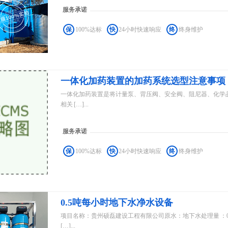
服务承诺
保
100%达标
快
24小时快速响应
终
终身维护
一体化加药装置的加药系统选型注意事项
一体化加药装置是将计量泵、背压阀、安全阀、阻尼器、化学品
相关 […]...
服务承诺
保
100%达标
快
24小时快速响应
终
终身维护
0.5吨每小时地下水净水设备
项目名称：贵州硕磊建设工程有限公司原水：地下水处理量 ：0
[…]...