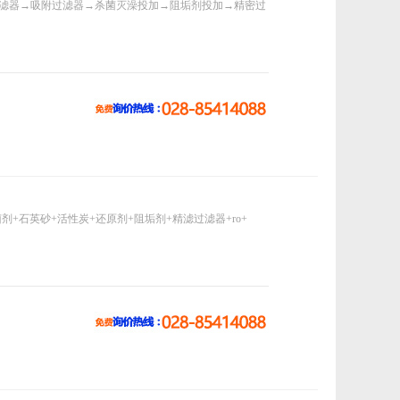
过滤器→吸附过滤器→杀菌灭澡投加→阻垢剂投加→精密过
+石英砂+活性炭+还原剂+阻垢剂+精滤过滤器+ro+