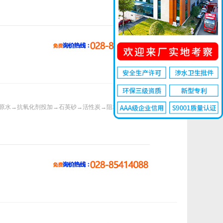
 原水→抗氧化剂投加→石英砂→活性炭→阻垢剂投加→精