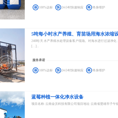
保
100%达标
快
24小时快速响应
终
终身维护
5吨每小时水产养殖、育苗场用海水浓缩
240吨/天 水产养殖水处理设备客户现场。对海水进行过滤净
[…]...
服务承诺
保
100%达标
快
24小时快速响应
终
终身维护
蓝莓种植一体化净水设备
项目名称: 云南金沃科技有限公司项目地址: 云南省楚雄市子午镇设