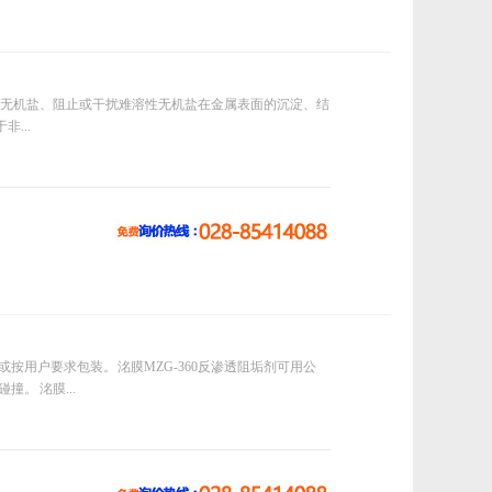
性无机盐、阻止或干扰难溶性无机盐在金属表面的沉淀、结
...
g或按用户要求包装。 洺膜MZG-360反渗透阻垢剂可用公
。 洺膜...