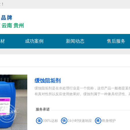
发！
耗材
成功案例
新闻动态
售后服务
缓蚀阻垢剂
缓蚀阻垢剂是在水处理行业是一个统称，这些产品一般都是某
有真对性所以反应使用效果好。缓蚀剂属于一种兼具经济性、高效
服务承诺
保
100%达标
快
24小时快速响应
终
终身维护