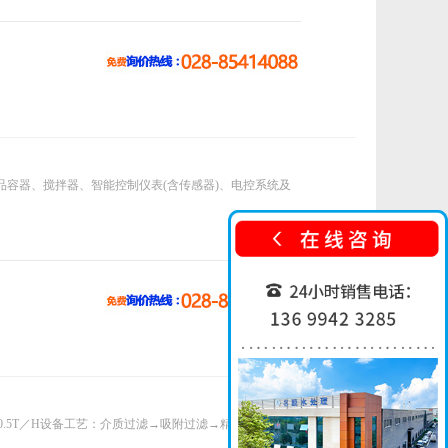
容器、搅拌器、智能控制仪表(含传感器)、电控系统及
.5T／H设备工艺：介质过滤→吸附过滤→精密过滤→阻