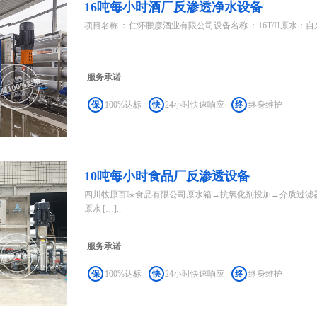
16吨每小时酒厂反渗透净水设备
项目名称 ： 仁怀鹏彦酒业有限公司设备名称 ： 16T/H原水：
服务承诺
保
100%达标
快
24小时快速响应
终
终身维护
10吨每小时食品厂反渗透设备
四川牧原百味食品有限公司原水箱→抗氧化剂投加→介质过滤
原水 […]...
服务承诺
保
100%达标
快
24小时快速响应
终
终身维护