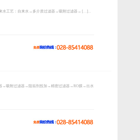
自来水工艺：自来水→多介质过滤器→吸附过滤器→ […]...
器→吸附过滤器→阻垢剂投加→精密过滤器→RO膜→出水