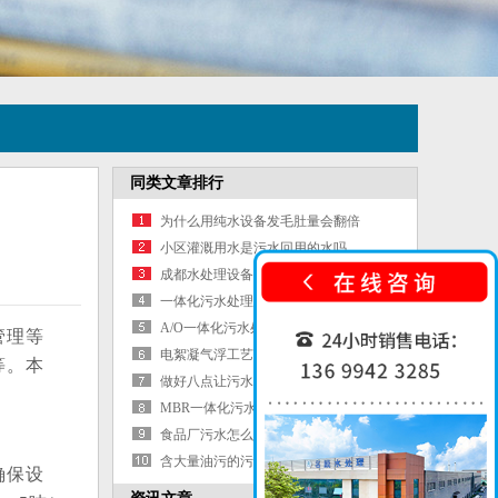
同类文章排行
为什么用纯水设备发毛肚量会翻倍
小区灌溉用水是污水回用的水吗
成都水处理设备公司
一体化污水处理设备怎么选型
A/O一体化污水处理装置
管理等
电絮凝气浮工艺是电解、絮凝和气浮的
等。本
结合
做好八点让污水处理设备少生病
MBR一体化污水的优点太多导致不得不
用它
食品厂污水怎么定性控制分那两部分
含大量油污的污水该如何处理达标
确保设