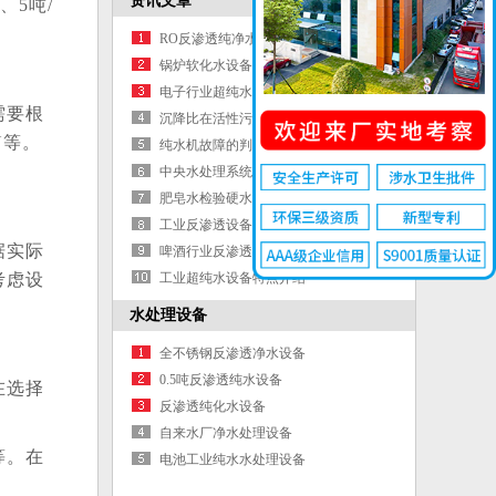
资讯文章
、5吨/
RO反渗透纯净水设备典型工艺流程
锅炉软化水设备的特点是什么
电子行业超纯水设备详细介绍-反渗透纯
需要根
化水系统
沉降比在活性污泥法处理污水运行的指
N等。
导
纯水机故障的判断及解决方法
中央水处理系统哪个牌子好
肥皂水检验硬水和软水的原理
工业反渗透设备厂家 反渗透设备技术要
据实际
求
啤酒行业反渗透水处理设备介绍
考虑设
工业超纯水设备特点介绍
水处理设备
全不锈钢反渗透净水设备
0.5吨反渗透纯水设备
在选择
反渗透纯化水设备
自来水厂净水处理设备
等。在
电池工业纯水水处理设备