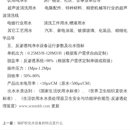
饮用纯净水 房产物业、社区、企事业单位等
超声波清洗用水 电脑配件、特种材料、精密机械等行业的超声
波清洗线
电镀行业用水 清洗工件用水,槽液用水
其它工艺用水 汽车、家电涂装、镀膜玻璃、化装品、精细化
学品等
五、反渗透纯净水设备运行参数及出水指标
单机出力：0.25M3/H-120M3/H（根据客户需求自由定制）
脱盐率：反渗透系统>98%（根据客户需求定制单级或双级）
操作压力：1Mpa-1.2Mpa
回收率：50%-80%
产品出水电导率：<10μs/CM（原水<500μs/CM）
出水水质达到：《国家生活饮用水标准》、《世界卫生组织直饮水
标准》、《生活饮用水水质处理器卫生安全与功能评价规范-反渗透处
理装置》
www.scmmhb.com
更新
上一篇：
锅炉软化水设备的特点是什么