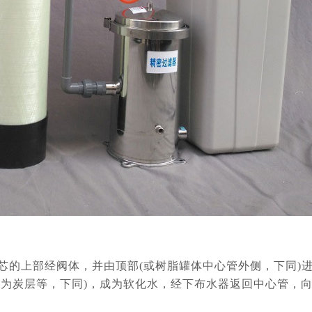
阀芯的上部经阀体，并由顶部(或树脂罐体中心管外侧，下同)
时为炭层等，下同)，成为软化水，经下布水器返回中心管，