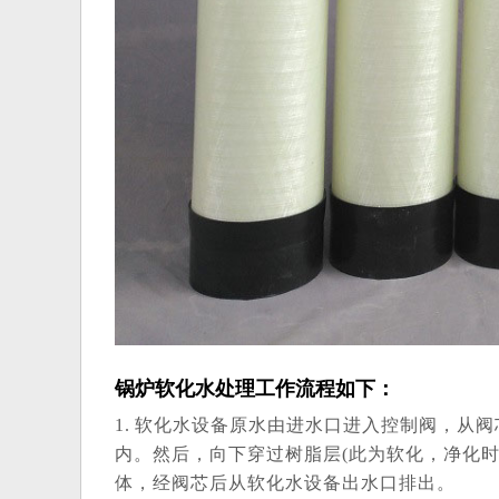
锅炉软化水处理工作流程如下：
1. 软化水设备原水由进水口进入控制阀，从
内。然后，向下穿过树脂层(此为软化，净化
体，经阀芯后从软化水设备出水口排出。