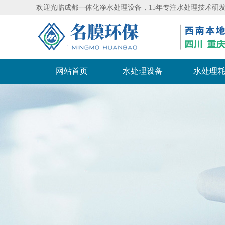
欢迎光临
成都一体化净水处理设备
，15年专注水处理技术研
网站首页
水处理设备
水处理