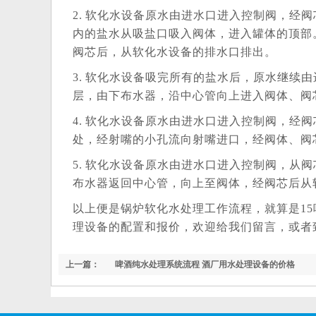
2. 软化水设备原水由进水口进入控制阀，经
内的盐水从吸盐口吸入阀体，进入罐体的顶部
阀芯后，从软化水设备的排水口排出。
3. 软化水设备吸完所有的盐水后，原水继续
层，由下布水器，沿中心管向上进入阀体、阀
4. 软化水设备原水由进水口进入控制阀，经
处，经射嘴的小孔流向射嘴进口，经阀体、阀
5. 软化水设备原水由进水口进入控制阀，从
布水器返回中心管，向上至阀体，经阀芯后从
以上便是锅炉软化水处理工作流程，就算是1
理设备的配置和报价，欢迎给我们留言，或者
上一篇：
啤酒纯水处理系统流程 酒厂用水处理设备的价格