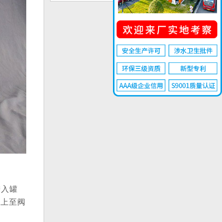
进入罐
向上至阀